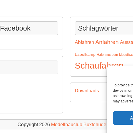
| Facebook
Schlagwörter
Anfahren
Abfahren
Ausst
Espelkamp
Hafenmuseum
Modellbau
Schaufahren
Schif
To provide t
Downloads
device infor
as browsing 
may adversel
A
Copyright 2026
Modellbauclub Buxtehude e.V.