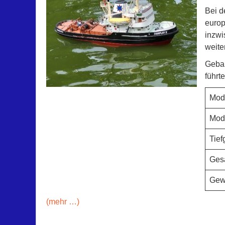
Bei d
europ
inzwi
weite
Gebau
führt
Mo
Mod
Ti
Ges
Ge
(mehr …)