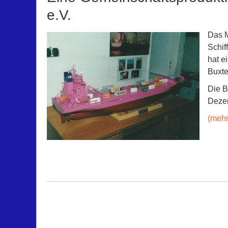
e.V.
Das M
Schif
hat e
Buxte
Die B
Dezem
(meh