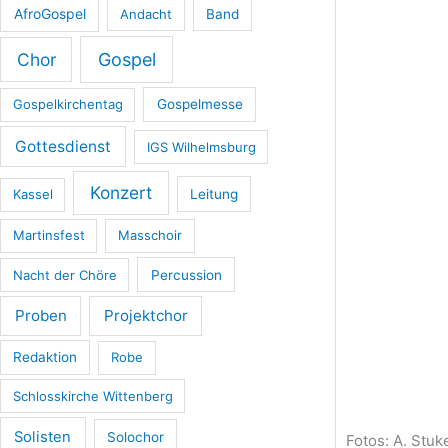
AfroGospel
Andacht
Band
Chor
Gospel
Gospelkirchentag
Gospelmesse
Gottesdienst
IGS Wilhelmsburg
Konzert
Kassel
Leitung
Martinsfest
Masschoir
Nacht der Chöre
Percussion
Proben
Projektchor
Redaktion
Robe
Schlosskirche Wittenberg
Solisten
Solochor
Fotos: A. Stu