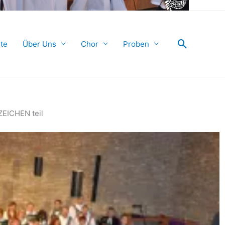
Suchen
ite
Über Uns
Chor
Proben
ZEICHEN teil