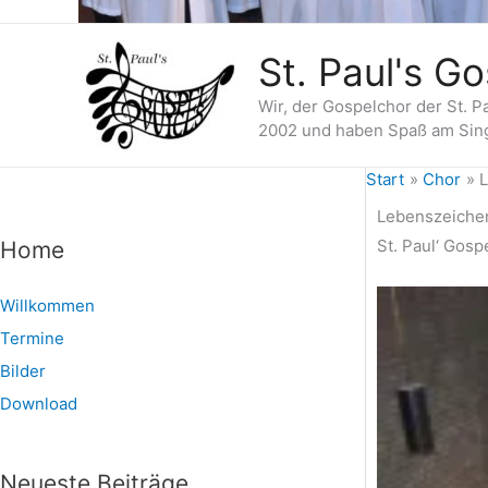
St. Paul's G
Wir, der Gospelchor der St. 
2002 und haben Spaß am Sin
Start
Chor
L
Lebenszeiche
St. Paul‘ Gos
Home
A
K
r
a
Willkommen
c
t
Termine
h
e
Bilder
i
g
Download
v
o
r
i
Neueste Beiträge