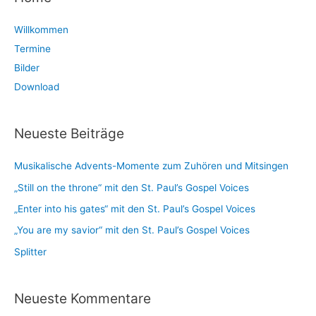
r
a
Willkommen
c
t
Termine
h
e
Bilder
i
g
Download
v
o
r
i
Neueste Beiträge
e
Musikalische Advents-Momente zum Zuhören und Mitsingen
n
„Still on the throne“ mit den St. Paul’s Gospel Voices
„Enter into his gates“ mit den St. Paul’s Gospel Voices
„You are my savior“ mit den St. Paul’s Gospel Voices
Splitter
Neueste Kommentare