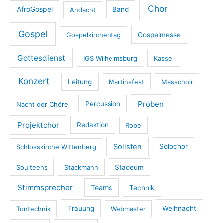
Chor
AfroGospel
Andacht
Band
Gospel
Gospelkirchentag
Gospelmesse
Gottesdienst
IGS Wilhelmsburg
Kassel
Konzert
Leitung
Martinsfest
Masschoir
Proben
Nacht der Chöre
Percussion
Projektchor
Redaktion
Robe
Solisten
Schlosskirche Wittenberg
Solochor
Soulteens
Stackmann
Stadeum
Stimmsprecher
Teams
Technik
Tontechnik
Trauung
Webmaster
Weihnacht